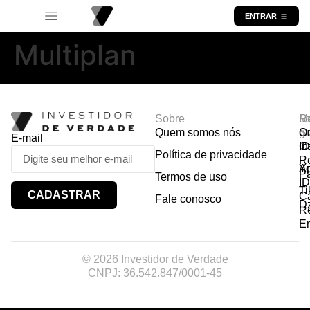
ENTRAR
Multiplan
Sobre
R
Ma
Lo
Quem somos nós
So
gr
Or
E-mail
In
Ca
I
Política de privacidade
R
Y
A
P
Termos de uso
I
Ti
CADASTRAR
Ca
Fale conosco
D
R
E
© 2026 Investidor de Verdade
CNPJ: 36.542.847/0001-45