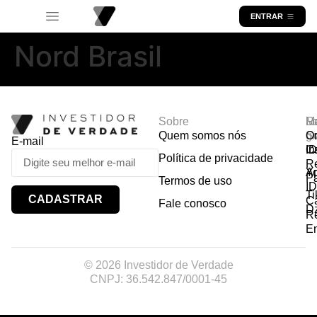
ENTRAR
Nord Brasil
Sobre
R
Ma
Lo
Quem somos nós
So
gr
Or
E-mail
In
Ca
I
Política de privacidade
R
Y
A
P
Termos de uso
I
Ti
CADASTRAR
Ca
Fale conosco
D
R
E
© 2026 Investidor de Verdade
CNPJ: 36.542.847/0001-45