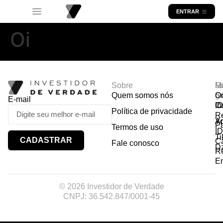
ENTRAR
Oi
Sobre
R
Ma
Lo
Quem somos nós
So
gr
Or
E-mail
In
Ca
I
Política de privacidade
R
Y
A
P
Termos de uso
I
Ti
CADASTRAR
Ca
Fale conosco
D
R
E
© 2026 Investidor de Verdade
CNPJ: 36.542.847/0001-45