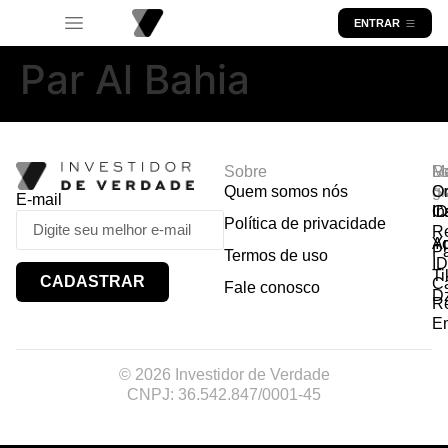
ENTRAR
Par Al Bahia
Sobre
R
Ma
Lo
Quem somos nós
So
gr
Or
E-mail
In
Ca
I
Política de privacidade
R
Y
A
P
Termos de uso
I
Ti
CADASTRAR
Ca
Fale conosco
D
R
E
© 2026 Investidor de Verdade
CNPJ: 36.542.847/0001-45