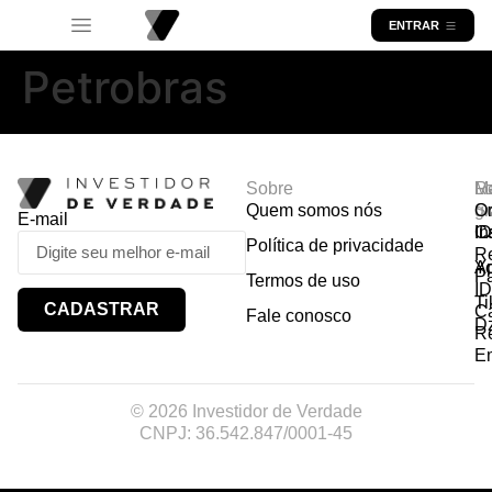
ENTRAR
Petrobras
Sobre
R
Ma
Lo
Quem somos nós
So
gr
Or
E-mail
In
Ca
I
Política de privacidade
R
Y
A
P
Termos de uso
I
Ti
CADASTRAR
Ca
Fale conosco
D
R
E
© 2026 Investidor de Verdade
CNPJ: 36.542.847/0001-45