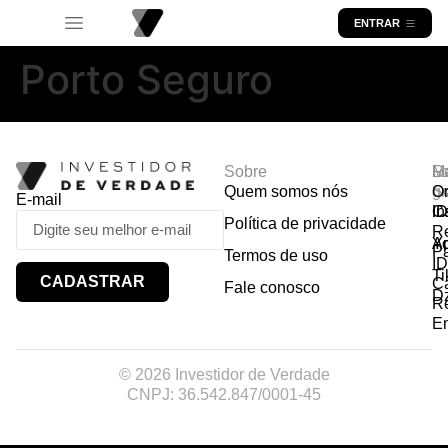
ENTRAR
Porto Seguro
Sobre
R
Ma
Lo
Quem somos nós
So
gr
Or
E-mail
In
Ca
I
Política de privacidade
R
Y
A
P
Termos de uso
I
Ti
CADASTRAR
Ca
Fale conosco
D
R
E
© 2026 Investidor de Verdade
CNPJ: 36.542.847/0001-45