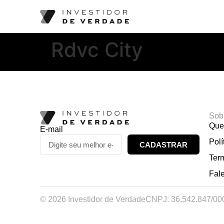
Rdvc City
Sob
Que
E-mail
Polí
CADASTRAR
Ter
Fal
© 2026 Investidor de Verdade
CNPJ: 36.542.847/00