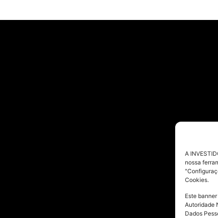
A INVESTIDO
nossa ferra
"Configuraç
Cookies.
Este banner
Autoridade 
Dados Pesso