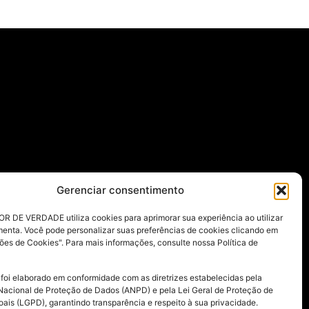
Gerenciar consentimento
R DE VERDADE utiliza cookies para aprimorar sua experiência ao utilizar
menta. Você pode personalizar suas preferências de cookies clicando em
ões de Cookies". Para mais informações, consulte nossa Política de
 foi elaborado em conformidade com as diretrizes estabelecidas pela
Nacional de Proteção de Dados (ANPD) e pela Lei Geral de Proteção de
ais (LGPD), garantindo transparência e respeito à sua privacidade.