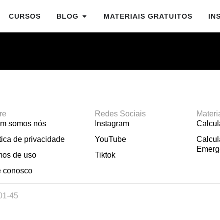
CURSOS
BLOG
MATERIAIS GRATUITOS
IN
re
Redes Sociais
Materi
m somos nós
Instagram
Calcu
tica de privacidade
YouTube
Calcul
Emerg
mos de uso
Tiktok
e conosco
01-45