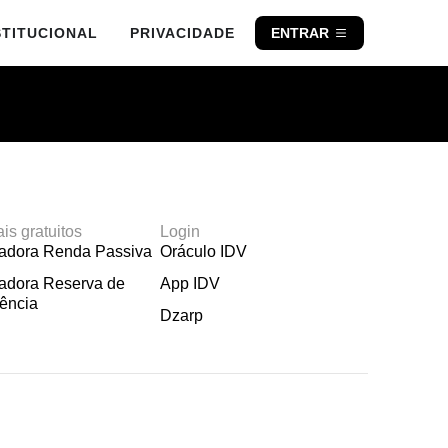
STITUCIONAL
PRIVACIDADE
ENTRAR
ais gratuitos
Login
ladora Renda Passiva
Oráculo IDV
adora Reserva de
App IDV
ência
Dzarp