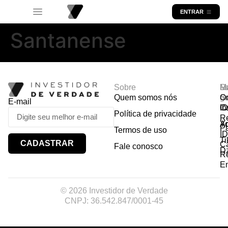
ENTRAR
Santanense
Sobre
R
Ma
Lo
Quem somos nós
So
gr
Or
E-mail
In
Ca
I
Política de privacidade
R
Y
A
P
Termos de uso
I
Ti
CADASTRAR
Ca
Fale conosco
D
R
E
© 2026 Investidor de Verdade
CNPJ: 36.542.847/0001-45