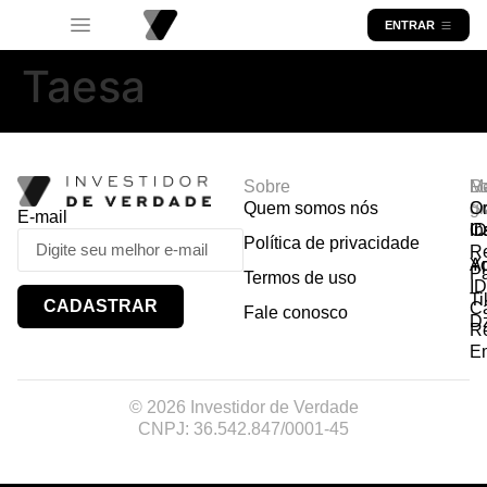
ENTRAR
Taesa
Sobre
R
Ma
Lo
Quem somos nós
So
gr
Or
E-mail
In
Ca
I
Política de privacidade
R
Y
A
P
Termos de uso
I
Ti
CADASTRAR
Ca
Fale conosco
D
R
E
© 2026 Investidor de Verdade
CNPJ: 36.542.847/0001-45