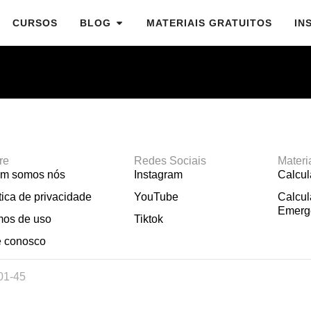
CURSOS
BLOG
MATERIAIS GRATUITOS
IN
re
Redes Sociais
Materi
m somos nós
Instagram
Calcu
tica de privacidade
YouTube
Calcul
Emerg
mos de uso
Tiktok
e conosco
01-45