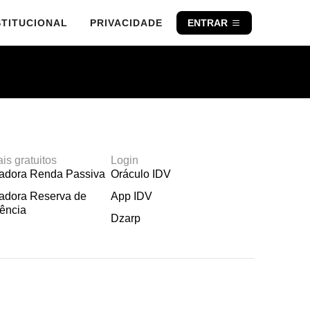
STITUCIONAL
PRIVACIDADE
ENTRAR
ais gratuitos
Login
ladora Renda Passiva
Oráculo IDV
adora Reserva de
App IDV
ência
Dzarp