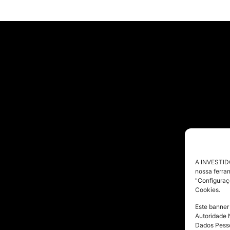
A INVESTIDO
nossa ferra
"Configuraç
Cookies.
Este banner
Autoridade 
Dados Pesso