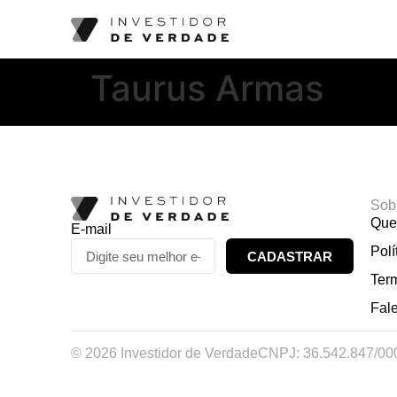
Taurus Armas
Sob
Que
E-mail
Polí
CADASTRAR
Ter
Fal
© 2026 Investidor de Verdade
CNPJ: 36.542.847/00