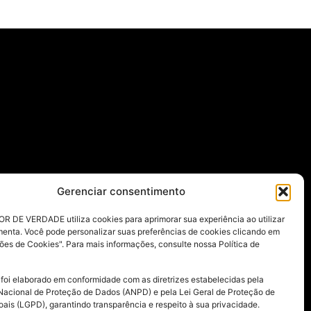
Gerenciar consentimento
R DE VERDADE utiliza cookies para aprimorar sua experiência ao utilizar
menta. Você pode personalizar suas preferências de cookies clicando em
ões de Cookies". Para mais informações, consulte nossa Política de
 foi elaborado em conformidade com as diretrizes estabelecidas pela
Nacional de Proteção de Dados (ANPD) e pela Lei Geral de Proteção de
ais (LGPD), garantindo transparência e respeito à sua privacidade.