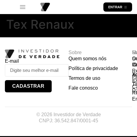
ENTRAR
Tex Renaux
Sobre
R
Ma
Lo
Quem somos nós
So
gr
Or
E-mail
In
Ca
I
Política de privacidade
R
Y
A
P
Termos de uso
I
Ti
CADASTRAR
Ca
Fale conosco
D
R
E
© 2026 Investidor de Verdade
CNPJ: 36.542.847/0001-45