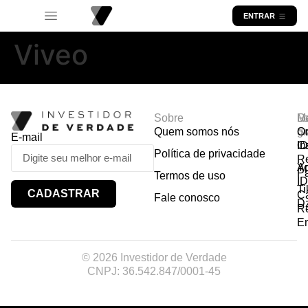
ENTRAR
Viveo
Sobre
R
Ma
Lo
Quem somos nós
So
gr
Or
E-mail
In
Ca
I
Política de privacidade
R
Y
A
P
Termos de uso
I
Ti
CADASTRAR
Ca
Fale conosco
D
R
E
© 2026 Investidor de Verdade
CNPJ: 36.542.847/0001-45