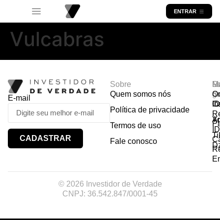
ENTRAR
Vulcabras
Sobre
R
Ma
Lo
Quem somos nós
So
gr
Or
E-mail
In
Ca
I
Política de privacidade
R
Y
A
P
Termos de uso
I
Ti
CADASTRAR
Ca
Fale conosco
D
R
E
© 2026 Investidor de Verdade
CNPJ: 36.542.847/0001-45