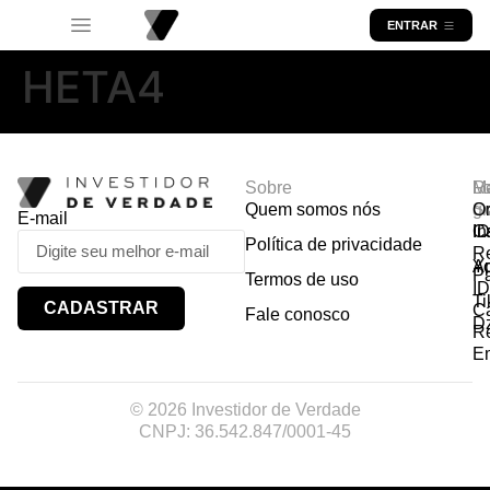
ENTRAR
HETA4
Sobre
R
Ma
Lo
Quem somos nós
So
gr
Or
E-mail
In
Ca
I
Política de privacidade
R
Y
A
P
Termos de uso
I
Ti
CADASTRAR
Ca
Fale conosco
D
R
E
© 2026 Investidor de Verdade
CNPJ: 36.542.847/0001-45