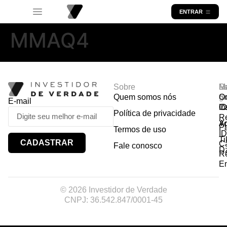
ENTRAR
MMAQ4
Sobre
R
Ma
Lo
Quem somos nós
So
gr
Or
E-mail
In
Ca
I
Política de privacidade
R
Y
A
P
Termos de uso
I
Ti
CADASTRAR
Ca
Fale conosco
D
R
E
© 2026 Investidor de Verdade
CNPJ: 36.542.847/0001-45