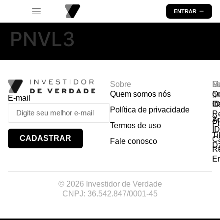
ENTRAR
PNVL3
Sobre
R
Ma
Lo
Quem somos nós
So
gr
Or
E-mail
In
Ca
I
Política de privacidade
R
Y
A
P
Termos de uso
I
Ti
CADASTRAR
Ca
Fale conosco
D
R
E
© 2026 Investidor de Verdade
CNPJ: 36.542.847/0001-45