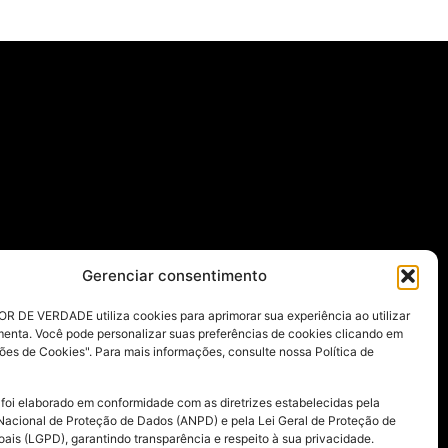
Gerenciar consentimento
R DE VERDADE utiliza cookies para aprimorar sua experiência ao utilizar
menta. Você pode personalizar suas preferências de cookies clicando em
ões de Cookies". Para mais informações, consulte nossa Política de
 foi elaborado em conformidade com as diretrizes estabelecidas pela
Nacional de Proteção de Dados (ANPD) e pela Lei Geral de Proteção de
ais (LGPD), garantindo transparência e respeito à sua privacidade.