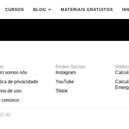
CURSOS
BLOG
MATERIAIS GRATUITOS
IN
re
Redes Sociais
Materi
m somos nós
Instagram
Calcu
tica de privacidade
YouTube
Calcul
Emerg
mos de uso
Tiktok
e conosco
01-45