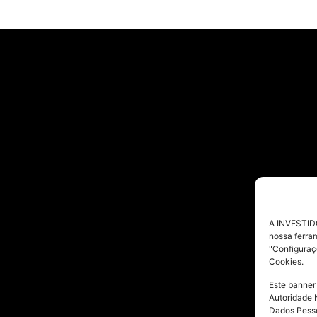
A INVESTIDO
nossa ferra
"Configuraç
Cookies.
Este banner
Autoridade 
Dados Pesso