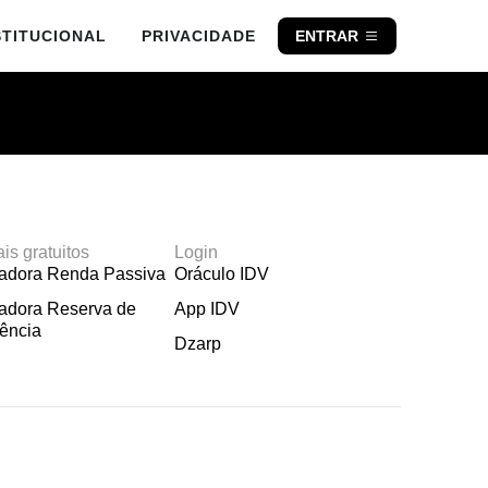
STITUCIONAL
PRIVACIDADE
ENTRAR
ais gratuitos
Login
ladora Renda Passiva
Oráculo IDV
adora Reserva de
App IDV
ência
Dzarp