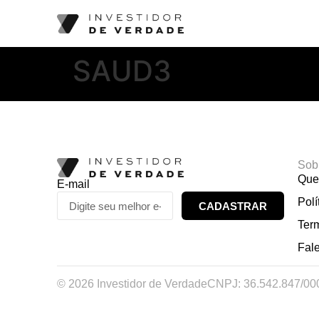
SAUD3
Sob
Que
E-mail
Polí
CADASTRAR
Ter
Fal
© 2026 Investidor de Verdade
CNPJ: 36.542.847/00