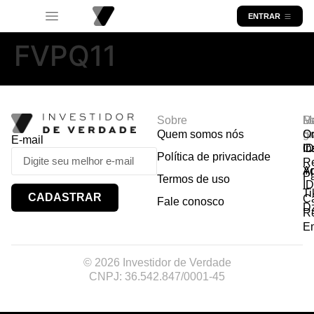
ENTRAR
FVPQ11
Sobre
R
Ma
Lo
Quem somos nós
So
gr
Or
E-mail
In
Ca
I
Política de privacidade
R
Y
A
P
Termos de uso
I
Ti
CADASTRAR
Ca
Fale conosco
D
R
E
© 2026 Investidor de Verdade
CNPJ: 36.542.847/0001-45