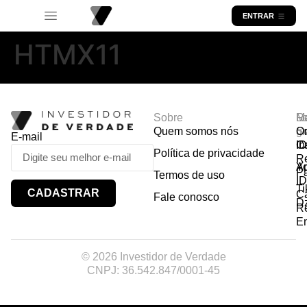
ENTRAR
HTMX11
Sobre
R
Ma
Lo
Quem somos nós
So
gr
Or
E-mail
In
Ca
I
Política de privacidade
R
Y
A
P
Termos de uso
I
Ti
CADASTRAR
Ca
Fale conosco
D
R
E
© 2026 Investidor de Verdade
CNPJ: 36.542.847/0001-45