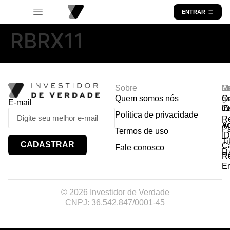
ENTRAR
RBRX11
Sobre
R
Ma
Lo
Quem somos nós
So
gr
Or
E-mail
In
Ca
I
Política de privacidade
R
Y
A
P
Termos de uso
I
Ti
CADASTRAR
Ca
Fale conosco
D
R
E
© 2026 Investidor de Verdade
CNPJ: 36.542.847/0001-45