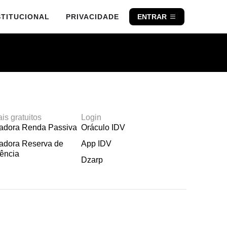
STITUCIONAL
PRIVACIDADE
ENTRAR
ais gratuitos
Login
ladora Renda Passiva
Oráculo IDV
adora Reserva de
App IDV
ência
Dzarp