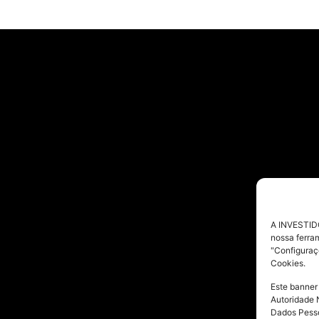
A INVESTIDO
nossa ferra
"Configuraç
Cookies.
Este banner
Autoridade 
Dados Pesso