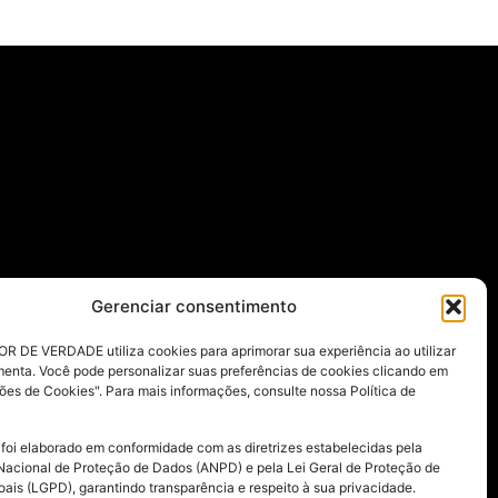
Gerenciar consentimento
R DE VERDADE utiliza cookies para aprimorar sua experiência ao utilizar
menta. Você pode personalizar suas preferências de cookies clicando em
ões de Cookies". Para mais informações, consulte nossa Política de
 foi elaborado em conformidade com as diretrizes estabelecidas pela
Nacional de Proteção de Dados (ANPD) e pela Lei Geral de Proteção de
ais (LGPD), garantindo transparência e respeito à sua privacidade.