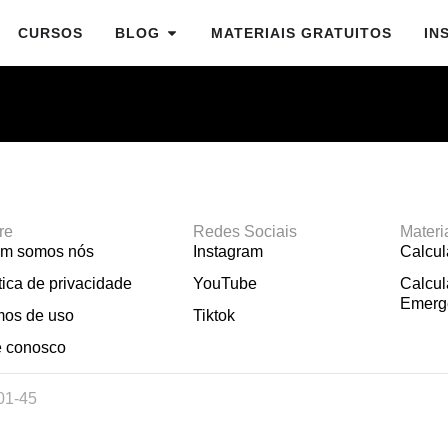
CURSOS
BLOG
MATERIAIS GRATUITOS
IN
re
Redes Sociais
Materi
m somos nós
Instagram
Calcu
tica de privacidade
YouTube
Calcul
Emerg
mos de uso
Tiktok
e conosco
01-45