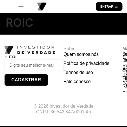
ENTRAR
ROIC
Sobre
R
Ma
Lo
Quem somos nós
So
gr
Or
E-mail
In
Ca
I
Política de privacidade
R
Y
A
P
Termos de uso
I
Ti
CADASTRAR
Ca
Fale conosco
D
R
E
© 2026 Investidor de Verdade
CNPJ: 36.542.847/0001-45