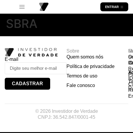
ENTRAR
SBRA
Sobre
R
Ma
Lo
Quem somos nós
So
gr
Or
E-mail
In
Ca
I
Política de privacidade
R
Y
A
P
Termos de uso
I
Ti
CADASTRAR
Ca
Fale conosco
D
R
E
© 2026 Investidor de Verdade
CNPJ: 36.542.847/0001-45