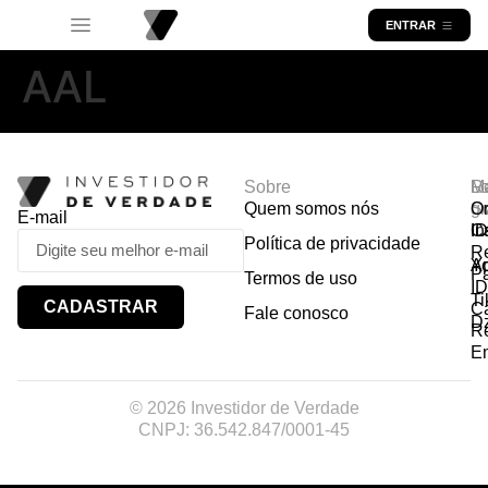
ENTRAR
AAL
Sobre
R
Ma
Lo
Quem somos nós
So
gr
Or
E-mail
In
Ca
I
Política de privacidade
R
Y
A
P
Termos de uso
I
Ti
CADASTRAR
Ca
Fale conosco
D
R
E
© 2026 Investidor de Verdade
CNPJ: 36.542.847/0001-45