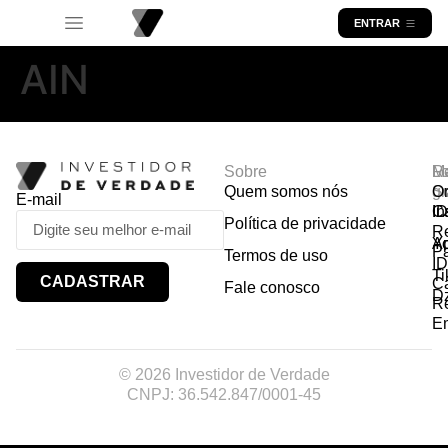
ENTRAR
AIN
Sobre
R
Ma
Lo
Quem somos nós
So
gr
Or
E-mail
In
Ca
I
Política de privacidade
R
Y
A
P
Termos de uso
I
Ti
CADASTRAR
Ca
Fale conosco
D
R
E
© 2026 Investidor de Verdade
CNPJ: 36.542.847/0001-45