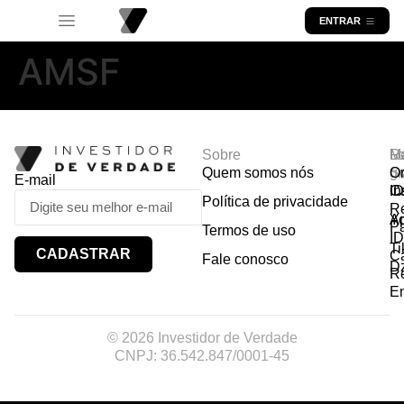
ENTRAR
AMSF
Sobre
R
Ma
Lo
Quem somos nós
So
gr
Or
E-mail
In
Ca
I
Política de privacidade
R
Y
A
P
Termos de uso
I
Ti
CADASTRAR
Ca
Fale conosco
D
R
E
© 2026 Investidor de Verdade
CNPJ: 36.542.847/0001-45