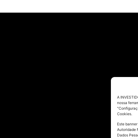
A INVESTIDO
nossa ferra
"Configuraç
Cookies.
Este banner
Autoridade 
Dados Pesso