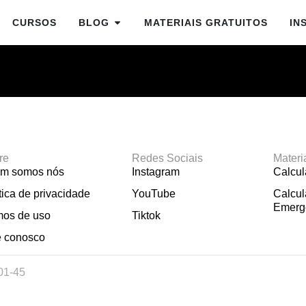
CURSOS
BLOG
MATERIAIS GRATUITOS
IN
re
Redes Sociais
Materi
m somos nós
Instagram
Calcu
tica de privacidade
YouTube
Calcul
Emerg
mos de uso
Tiktok
e conosco
01-45