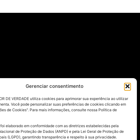
Gerenciar consentimento
R DE VERDADE utiliza cookies para aprimorar sua experiência ao utilizar
menta. Você pode personalizar suas preferências de cookies clicando em
ões de Cookies". Para mais informações, consulte nossa Política de
 foi elaborado em conformidade com as diretrizes estabelecidas pela
Nacional de Proteção de Dados (ANPD) e pela Lei Geral de Proteção de
ais (LGPD), garantindo transparência e respeito à sua privacidade.