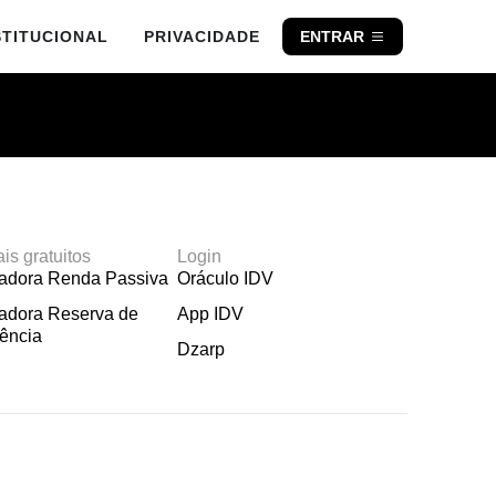
STITUCIONAL
PRIVACIDADE
ENTRAR
ais gratuitos
Login
ladora Renda Passiva
Oráculo IDV
adora Reserva de
App IDV
ência
Dzarp