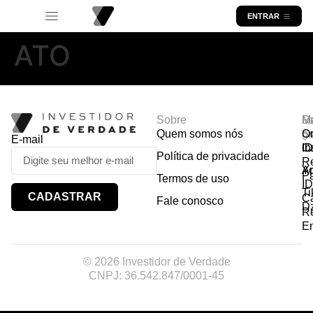
ENTRAR
ATO
Sobre
R
Ma
Lo
Quem somos nós
So
gr
Or
E-mail
In
Ca
I
Política de privacidade
R
Y
A
P
Termos de uso
I
Ti
CADASTRAR
Ca
Fale conosco
D
R
E
© 2026 Investidor de Verdade
CNPJ: 36.542.847/0001-45