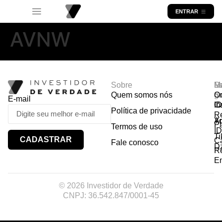
ENTRAR
AVNW
Sobre
R
Ma
Lo
Quem somos nós
So
gr
Or
E-mail
In
Ca
I
Política de privacidade
R
Y
A
P
Termos de uso
I
Ti
CADASTRAR
Ca
Fale conosco
D
R
E
© 2026 Investidor de Verdade
CNPJ: 36.542.847/0001-45