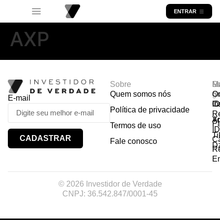
ENTRAR
AXP
Sobre
R
Ma
Lo
Quem somos nós
So
gr
Or
E-mail
In
Ca
I
Política de privacidade
R
Y
A
P
Termos de uso
I
Ti
CADASTRAR
Ca
Fale conosco
D
R
E
© 2026 Investidor de Verdade
CNPJ: 36.542.847/0001-45