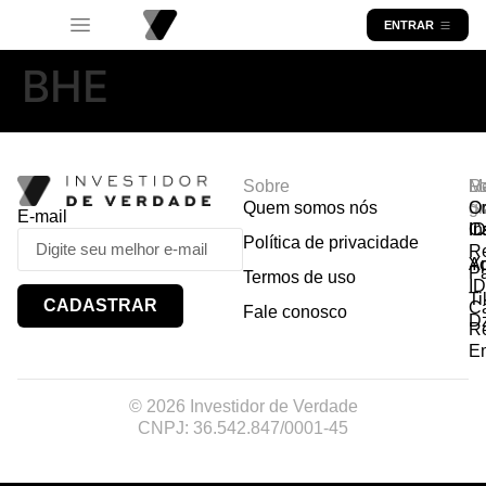
ENTRAR
BHE
Sobre
R
Ma
Lo
Quem somos nós
So
gr
Or
E-mail
In
Ca
I
Política de privacidade
R
Y
A
P
Termos de uso
I
Ti
CADASTRAR
Ca
Fale conosco
D
R
E
© 2026 Investidor de Verdade
CNPJ: 36.542.847/0001-45