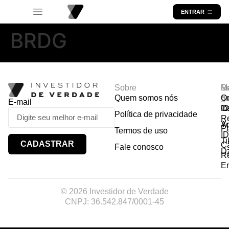
ENTRAR
BRDG
Sobre
R
Ma
Lo
Quem somos nós
So
gr
Or
E-mail
In
Ca
I
Política de privacidade
R
Y
A
P
Termos de uso
I
Ti
CADASTRAR
Ca
Fale conosco
D
R
E
© 2026 Investidor de Verdade
CNPJ: 36.542.847/0001-45