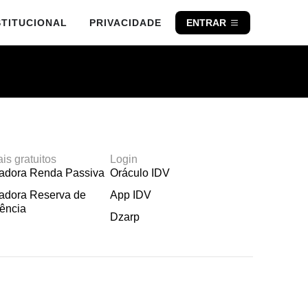
STITUCIONAL
PRIVACIDADE
ENTRAR
ais gratuitos
Login
ladora Renda Passiva
Oráculo IDV
adora Reserva de
App IDV
ência
Dzarp