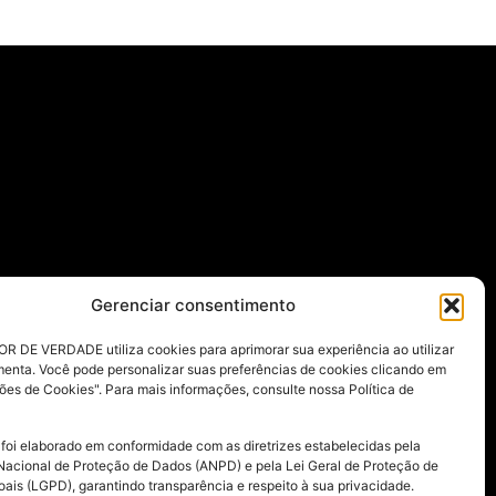
Gerenciar consentimento
R DE VERDADE utiliza cookies para aprimorar sua experiência ao utilizar
menta. Você pode personalizar suas preferências de cookies clicando em
ões de Cookies". Para mais informações, consulte nossa Política de
 foi elaborado em conformidade com as diretrizes estabelecidas pela
Nacional de Proteção de Dados (ANPD) e pela Lei Geral de Proteção de
ais (LGPD), garantindo transparência e respeito à sua privacidade.