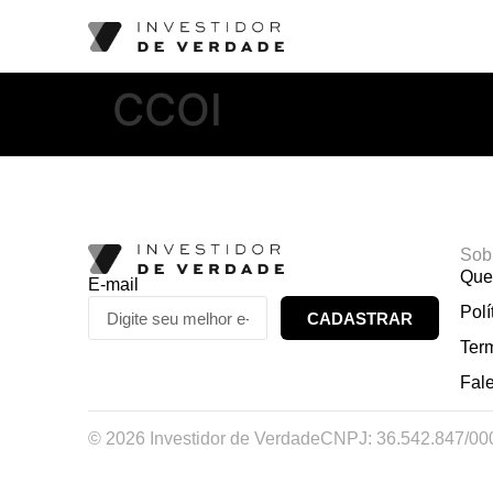
CCOI
Sob
Que
E-mail
Polí
CADASTRAR
Ter
Fal
© 2026 Investidor de Verdade
CNPJ: 36.542.847/00