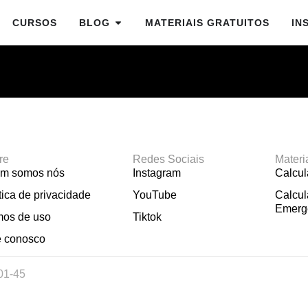
CURSOS
BLOG
MATERIAIS GRATUITOS
IN
re
Redes Sociais
Materi
m somos nós
Instagram
Calcu
tica de privacidade
YouTube
Calcul
Emerg
mos de uso
Tiktok
e conosco
01-45