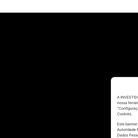
A INVESTIDO
nossa ferra
"Configuraç
Cookies.
Este banner
Autoridade 
Dados Pesso