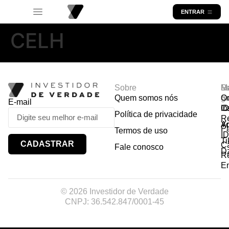
ENTRAR
CELH
Sobre
R
Ma
Lo
Quem somos nós
So
gr
Or
E-mail
In
Ca
I
Política de privacidade
R
Y
A
P
Termos de uso
I
Ti
CADASTRAR
Ca
Fale conosco
D
R
E
© 2026 Investidor de Verdade
CNPJ: 36.542.847/0001-45