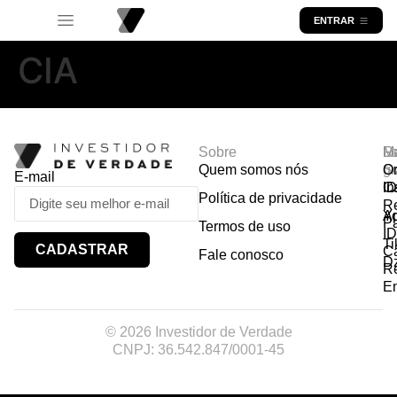
ENTRAR
CIA
Sobre
R
Ma
Lo
Quem somos nós
So
gr
Or
E-mail
In
Ca
I
Política de privacidade
R
Y
A
P
Termos de uso
I
Ti
CADASTRAR
Ca
Fale conosco
D
R
E
© 2026 Investidor de Verdade
CNPJ: 36.542.847/0001-45