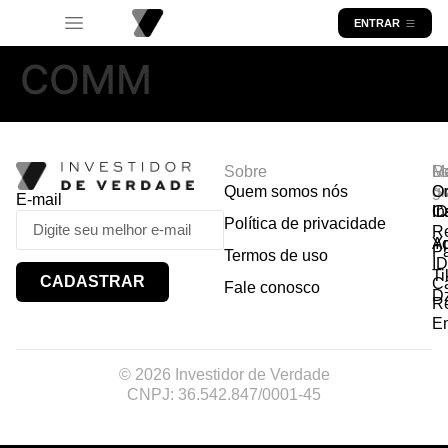
ENTRAR
COMM
Sobre
R
Ma
Lo
Quem somos nós
So
gr
Or
E-mail
In
Ca
I
Política de privacidade
R
Y
A
P
Termos de uso
I
Ti
CADASTRAR
Ca
Fale conosco
D
R
E
© 2026 Investidor de Verdade
CNPJ: 36.542.847/0001-45