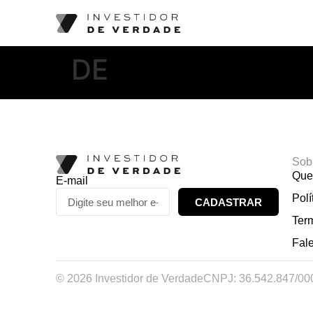
DE
Sob
Que
E-mail
Polí
CADASTRAR
Ter
Fal
© 2026 Investidor de Verdade
CNPJ: 36.542.847/00