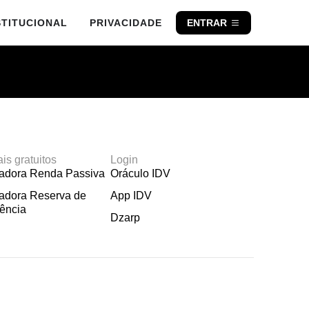
STITUCIONAL
PRIVACIDADE
ENTRAR
ais gratuitos
Login
ladora Renda Passiva
Oráculo IDV
adora Reserva de
App IDV
ência
Dzarp