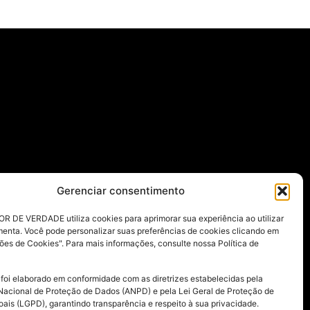
Gerenciar consentimento
R DE VERDADE utiliza cookies para aprimorar sua experiência ao utilizar
menta. Você pode personalizar suas preferências de cookies clicando em
ões de Cookies". Para mais informações, consulte nossa Política de
 foi elaborado em conformidade com as diretrizes estabelecidas pela
Nacional de Proteção de Dados (ANPD) e pela Lei Geral de Proteção de
ais (LGPD), garantindo transparência e respeito à sua privacidade.