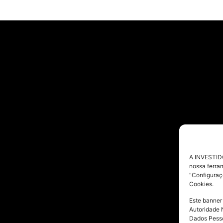
A INVESTIDO
nossa ferra
"Configuraç
Cookies.
Este banner
Autoridade 
Dados Pesso