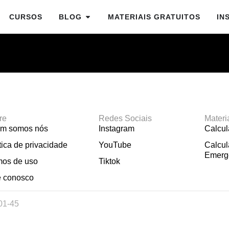
CURSOS
BLOG
MATERIAIS GRATUITOS
IN
re
Redes Sociais
Materi
m somos nós
Instagram
Calcu
tica de privacidade
YouTube
Calcul
Emerg
mos de uso
Tiktok
e conosco
01-45