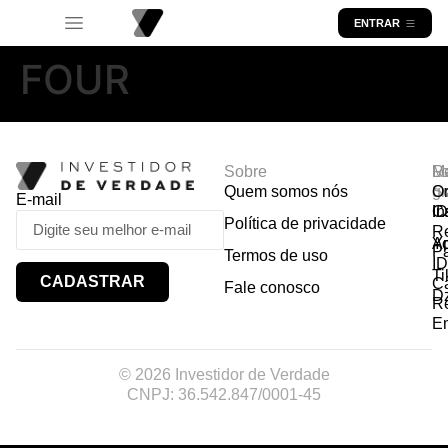
ENTRAR
FOUR
Sobre
R
Ma
Lo
Quem somos nós
So
gr
Or
E-mail
In
Ca
I
Política de privacidade
R
Y
A
P
Termos de uso
I
Ti
CADASTRAR
Ca
Fale conosco
D
R
E
© 2026 Investidor de Verdade
CNPJ: 36.542.847/0001-45