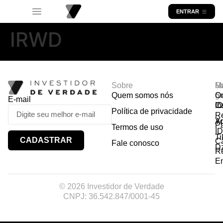
ENTRAR
IRWD
Sobre
R
Ma
Lo
Quem somos nós
So
gr
Or
E-mail
In
Ca
I
Política de privacidade
R
Y
A
P
Termos de uso
I
Ti
CADASTRAR
Ca
Fale conosco
D
R
E
© 2026 Investidor de Verdade
CNPJ: 36.542.847/0001-45