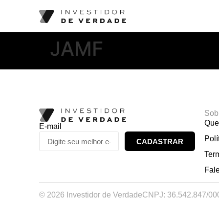
JAMF
Sob
Que
E-mail
Polí
CADASTRAR
Ter
Fal
© 2026 Investidor de Verdade
CNPJ: 36.542.847/00