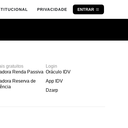
STITUCIONAL
PRIVACIDADE
ENTRAR
ais gratuitos
Login
ladora Renda Passiva
Oráculo IDV
adora Reserva de
App IDV
ência
Dzarp