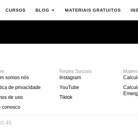
CURSOS
BLOG
MATERIAIS GRATUITOS
IN
re
Redes Sociais
Materi
m somos nós
Instagram
Calcu
tica de privacidade
YouTube
Calcul
Emerg
mos de uso
Tiktok
e conosco
01-45