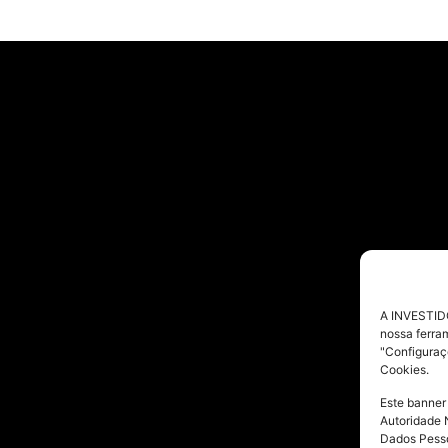
A INVESTIDO
nossa ferra
"Configuraç
Cookies.
Este banner
Autoridade 
Dados Pesso