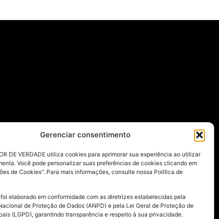
Gerenciar consentimento
R DE VERDADE utiliza cookies para aprimorar sua experiência ao utilizar
menta. Você pode personalizar suas preferências de cookies clicando em
ões de Cookies". Para mais informações, consulte nossa Política de
 foi elaborado em conformidade com as diretrizes estabelecidas pela
Nacional de Proteção de Dados (ANPD) e pela Lei Geral de Proteção de
ais (LGPD), garantindo transparência e respeito à sua privacidade.