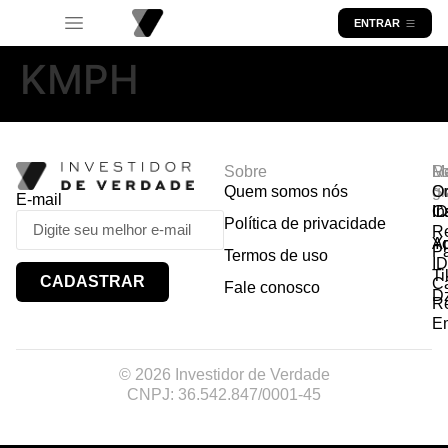
ENTRAR
KMPH
Sobre
R
Ma
Lo
Quem somos nós
So
gr
Or
E-mail
In
Ca
I
Política de privacidade
R
Y
A
P
Termos de uso
I
Ti
CADASTRAR
Ca
Fale conosco
D
R
E
© 2026 Investidor de Verdade
CNPJ: 36.542.847/0001-45