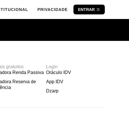
STITUCIONAL
PRIVACIDADE
ENTRAR
ais gratuitos
Login
ladora Renda Passiva
Oráculo IDV
adora Reserva de
App IDV
ência
Dzarp