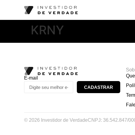
KRNY
Sob
Que
E-mail
Polí
CADASTRAR
Ter
Fal
© 2026 Investidor de Verdade
CNPJ: 36.542.847/00