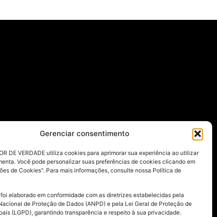
Gerenciar consentimento
R DE VERDADE utiliza cookies para aprimorar sua experiência ao utilizar
menta. Você pode personalizar suas preferências de cookies clicando em
ões de Cookies". Para mais informações, consulte nossa Política de
 foi elaborado em conformidade com as diretrizes estabelecidas pela
Nacional de Proteção de Dados (ANPD) e pela Lei Geral de Proteção de
ais (LGPD), garantindo transparência e respeito à sua privacidade.