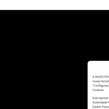
A INVESTIDO
nossa ferra
"Configuraç
Cookies.
Este banner
Autoridade 
Dados Pesso