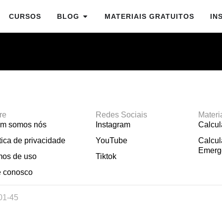
CURSOS
BLOG
MATERIAIS GRATUITOS
IN
re
Redes Sociais
Materi
m somos nós
Instagram
Calcu
tica de privacidade
YouTube
Calcul
Emerg
mos de uso
Tiktok
e conosco
01-45