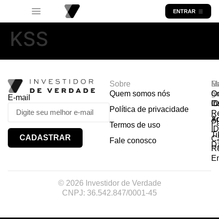
ENTRAR
KSS
Sobre
R
Ma
Lo
Quem somos nós
So
gr
Or
E-mail
In
Ca
I
Política de privacidade
R
Y
A
P
Termos de uso
I
Ti
CADASTRAR
Ca
Fale conosco
D
R
E
© 2026 Investidor de Verdade
CNPJ: 36.542.847/0001-45