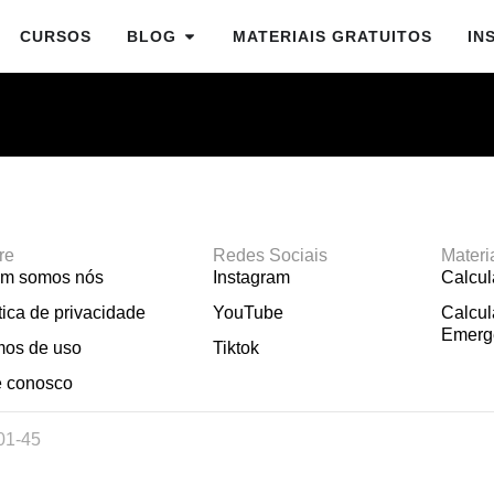
CURSOS
BLOG
MATERIAIS GRATUITOS
IN
re
Redes Sociais
Materi
m somos nós
Instagram
Calcu
tica de privacidade
YouTube
Calcul
Emerg
mos de uso
Tiktok
e conosco
01-45