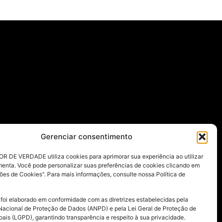
Gerenciar consentimento
R DE VERDADE utiliza cookies para aprimorar sua experiência ao utilizar
menta. Você pode personalizar suas preferências de cookies clicando em
ões de Cookies". Para mais informações, consulte nossa Política de
 foi elaborado em conformidade com as diretrizes estabelecidas pela
Nacional de Proteção de Dados (ANPD) e pela Lei Geral de Proteção de
ais (LGPD), garantindo transparência e respeito à sua privacidade.