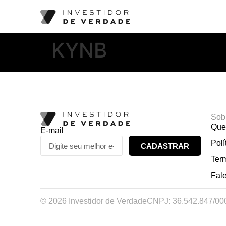
KYNB
Sob
Que
E-mail
Polí
CADASTRAR
Ter
Fal
© 2026 Investidor de Verdade
CNPJ: 36.542.847/00