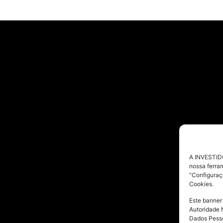
A INVESTIDO
nossa ferra
"Configuraç
Cookies.
Este banner
Autoridade 
Dados Pesso