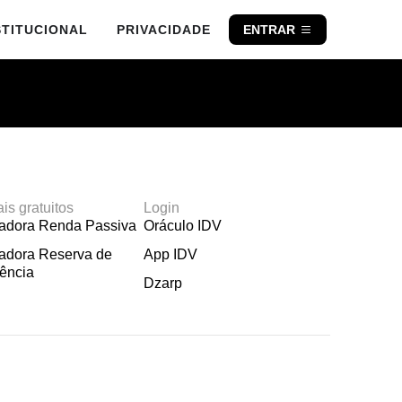
STITUCIONAL
PRIVACIDADE
ENTRAR
ais gratuitos
Login
ladora Renda Passiva
Oráculo IDV
adora Reserva de
App IDV
ência
Dzarp