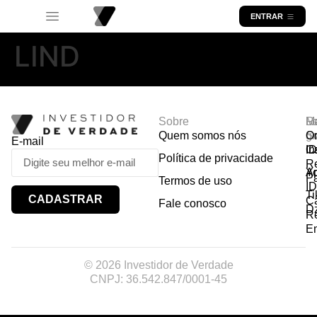
ENTRAR
LIND
Sobre
R
Ma
Lo
Quem somos nós
So
gr
Or
E-mail
In
Ca
I
Política de privacidade
R
Y
A
P
Termos de uso
I
Ti
CADASTRAR
Ca
Fale conosco
D
R
E
© 2026 Investidor de Verdade
CNPJ: 36.542.847/0001-45