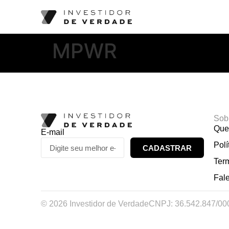
MPWR
Sob
Que
E-mail
Polí
CADASTRAR
Ter
Fal
© 2026 Investidor de Verdade
CNPJ: 36.542.847/00