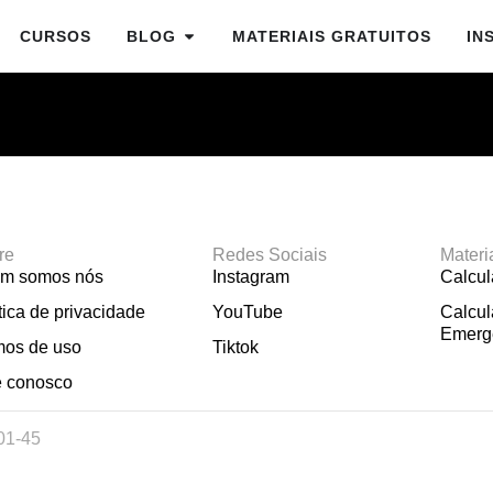
CURSOS
BLOG
MATERIAIS GRATUITOS
IN
re
Redes Sociais
Materi
m somos nós
Instagram
Calcu
tica de privacidade
YouTube
Calcul
Emerg
mos de uso
Tiktok
e conosco
01-45