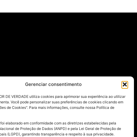
Gerenciar consentimento
R DE VERDADE utiliza cookies para aprimorar sua experiência ao utilizar
menta. Você pode personalizar suas preferências de cookies clicando em
ões de Cookies". Para mais informações, consulte nossa Política de
 foi elaborado em conformidade com as diretrizes estabelecidas pela
Nacional de Proteção de Dados (ANPD) e pela Lei Geral de Proteção de
ais (LGPD), garantindo transparência e respeito à sua privacidade.