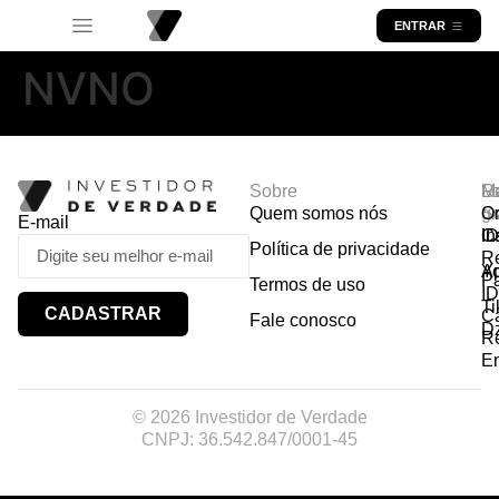
ENTRAR
NVNO
Sobre
R
Ma
Lo
Quem somos nós
So
gr
Or
E-mail
In
Ca
I
Política de privacidade
R
Y
A
P
Termos de uso
I
Ti
CADASTRAR
Ca
Fale conosco
D
R
E
© 2026 Investidor de Verdade
CNPJ: 36.542.847/0001-45