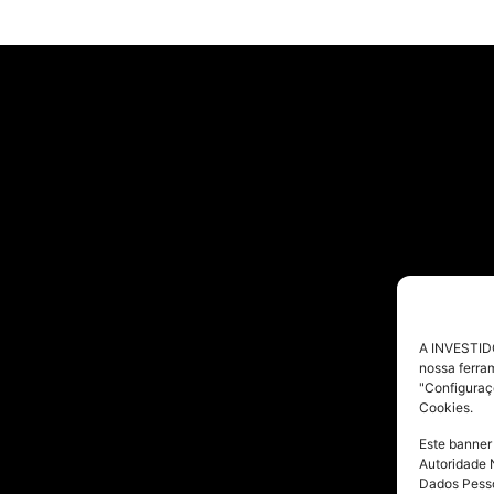
A INVESTIDO
nossa ferra
"Configuraç
Cookies.
Este banner
Autoridade 
Dados Pesso