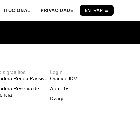
STITUCIONAL
PRIVACIDADE
ENTRAR
ais gratuitos
Login
ladora Renda Passiva
Oráculo IDV
adora Reserva de
App IDV
ência
Dzarp