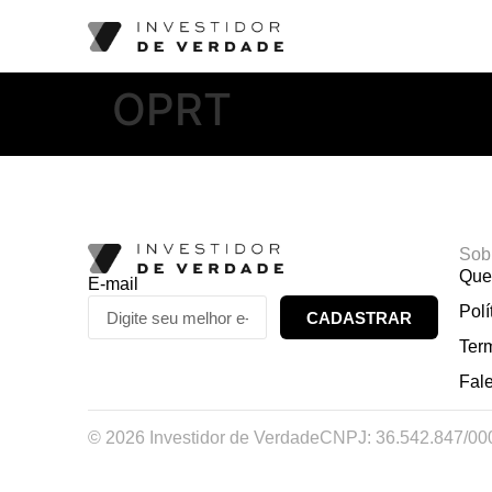
OPRT
Sob
Que
E-mail
Polí
CADASTRAR
Ter
Fal
© 2026 Investidor de Verdade
CNPJ: 36.542.847/00