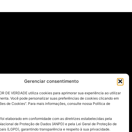
Gerenciar consentimento
R DE VERDADE utiliza cookies para aprimorar sua experiência ao utilizar
menta. Você pode personalizar suas preferências de cookies clicando em
ões de Cookies". Para mais informações, consulte nossa Política de
 foi elaborado em conformidade com as diretrizes estabelecidas pela
Nacional de Proteção de Dados (ANPD) e pela Lei Geral de Proteção de
ais (LGPD), garantindo transparência e respeito à sua privacidade.