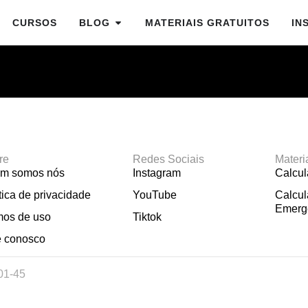
CURSOS
BLOG
MATERIAIS GRATUITOS
IN
re
Redes Sociais
Materi
m somos nós
Instagram
Calcu
tica de privacidade
YouTube
Calcul
Emerg
mos de uso
Tiktok
e conosco
01-45