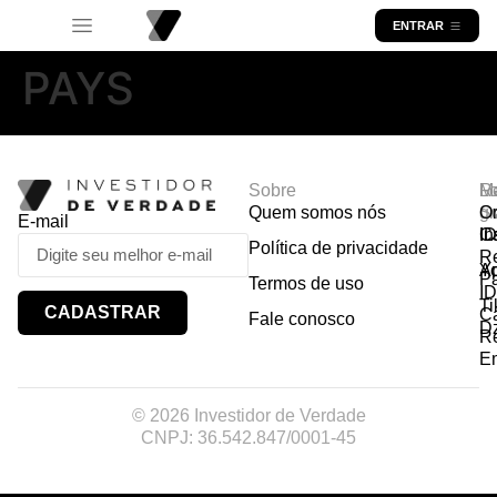
ENTRAR
PAYS
Sobre
R
Ma
Lo
Quem somos nós
So
gr
Or
E-mail
In
Ca
I
Política de privacidade
R
Y
A
P
Termos de uso
I
Ti
CADASTRAR
Ca
Fale conosco
D
R
E
© 2026 Investidor de Verdade
CNPJ: 36.542.847/0001-45