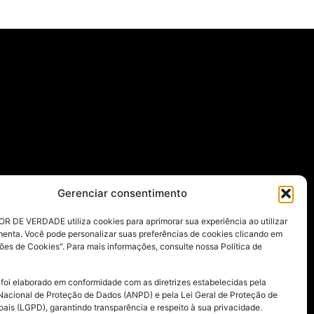
Gerenciar consentimento
R DE VERDADE utiliza cookies para aprimorar sua experiência ao utilizar
menta. Você pode personalizar suas preferências de cookies clicando em
ões de Cookies". Para mais informações, consulte nossa Política de
 foi elaborado em conformidade com as diretrizes estabelecidas pela
Nacional de Proteção de Dados (ANPD) e pela Lei Geral de Proteção de
ais (LGPD), garantindo transparência e respeito à sua privacidade.