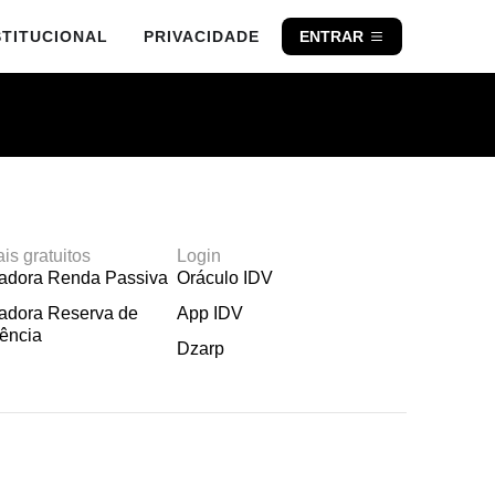
STITUCIONAL
PRIVACIDADE
ENTRAR
ais gratuitos
Login
ladora Renda Passiva
Oráculo IDV
adora Reserva de
App IDV
ência
Dzarp