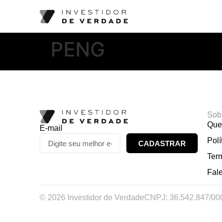
PENG
Sob
Que
E-mail
Polí
CADASTRAR
Ter
Fal
© 2026 Investidor de Verdade
CNPJ: 36.542.847/00