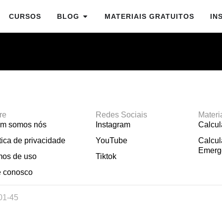
CURSOS
BLOG
MATERIAIS GRATUITOS
IN
re
Redes Sociais
Materi
m somos nós
Instagram
Calcu
tica de privacidade
YouTube
Calcul
Emerg
mos de uso
Tiktok
e conosco
01-45