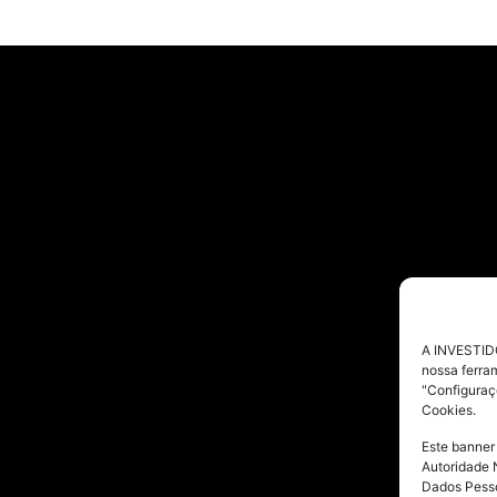
A INVESTIDO
nossa ferra
"Configuraç
Cookies.
Este banner
Autoridade 
Dados Pesso